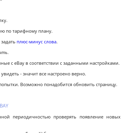
лку.
ую по тарифному плану.
 задать
плюс-минус слова
.
ить
.
нные с eBay в соответствии с заданными настройками.
увидеть - значит все настроено верно.
й попытки. Возможно понадобится обновить страницу.
BAY
анной периодичностью проверять появление новых