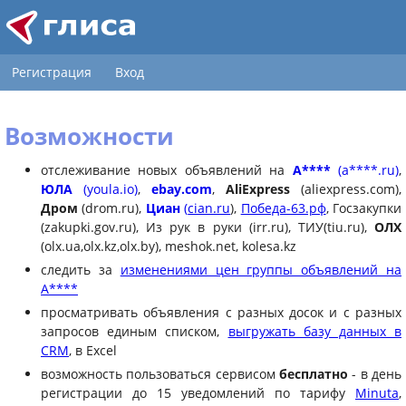
Регистрация
Вход
Возможности
отслеживание новых объявлений на
А****
(a****.ru)
,
ЮЛА
(youla.io)
,
ebay.com
,
AliExpress
(aliexpress.com),
Дром
(drom.ru),
Циан
(
cian.ru
),
Победа-63.рф
, Госзакупки
(zakupki.gov.ru), Из рук в руки (irr.ru), ТИУ(tiu.ru),
ОЛХ
(olx.ua,olx.kz,olx.by), meshok.net, kolesa.kz
следить за
изменениями цен группы объявлений на
А****
просматривать объявления с разных досок и с разных
запросов единым списком,
выгружать базу данных в
CRM
, в Excel
возможность пользоваться сервисом
бесплатно
- в день
регистрации до 15 уведомлений по тарифу
Minuta
,