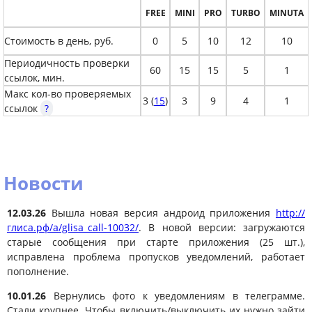
FREE
MINI
PRO
TURBO
MINUTA
Стоимость в день, руб.
0
5
10
12
10
Периодичность проверки
60
15
15
5
1
ссылок, мин.
Макс кол-во проверяемых
3 (
15
)
3
9
4
1
ссылок
?
Новости
12.03.26
Вышла новая версия андроид приложения
http://
глиса.рф/a/glisa_call-10032/
. В новой версии: загружаются
старые сообщения при старте приложения (25 шт.),
исправлена проблема пропусков уведомлений, работает
пополнение.
10.01.26
Вернулись фото к уведомлениям в телеграмме.
Стали крупнее. Чтобы включить/выключить их нужно зайти