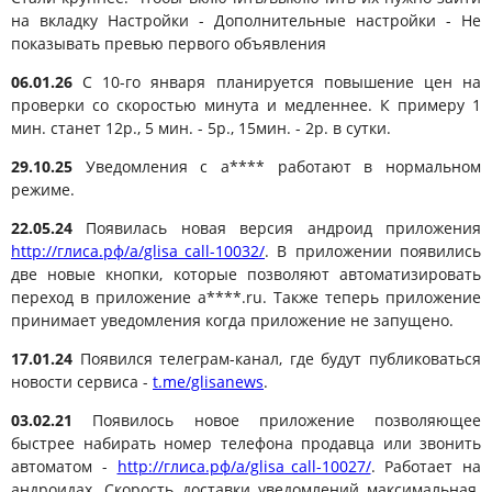
на вкладку Настройки - Дополнительные настройки - Не
показывать превью первого объявления
06.01.26
С 10-го января планируется повышение цен на
проверки со скоростью минута и медленнее. К примеру 1
мин. станет 12р., 5 мин. - 5р., 15мин. - 2р. в сутки.
29.10.25
Уведомления с а**** работают в нормальном
режиме.
22.05.24
Появилась новая версия андроид приложения
http://глиса.рф/a/glisa_call-10032/
. В приложении появились
две новые кнопки, которые позволяют автоматизировать
переход в приложение a****.ru. Также теперь приложение
принимает уведомления когда приложение не запущено.
17.01.24
Появился телеграм-канал, где будут публиковаться
новости сервиса -
t.me/glisanews
.
03.02.21
Появилось новое приложение позволяющее
быстрее набирать номер телефона продавца или звонить
автоматом -
http://глиса.рф/a/glisa_call-10027/
. Работает на
андроидах. Скорость доставки уведомлений максимальная.