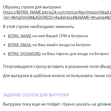
Образец строки для выгрузки:
https://BITRIX_NAME.bitrix24.ru/crm/configs/import
<br>#imghtml#&ADDRESS=#address#&NAME=#name#&
В этой строке необходимо заменить:
BITRIX_NAME
на имя Вашей СРМ в Битриксе
BITRIX_EMAIL
на Ваш емайл входа на Битрикс
BITRIX_PASSWORD
на Ваш пароль для входа на Битрикс
Получившуюся строку вставить в указанное поле (
Выгр
Для выгрузки в шаблоне можно использовать также поля
ЗАДАНИЕ ССЫЛОК ДЛЯ ВЫГРУЗКИ
Выгрузка пока еще не пойдет. Нужно указать на уровн